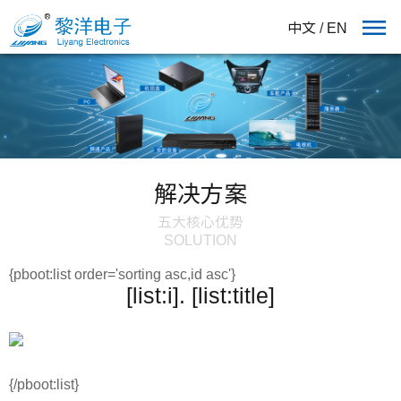
中文
/
EN
解决方案
五大核心优势
SOLUTION
{pboot:list order='sorting asc,id asc'}
[list:i]. [list:title]
{/pboot:list}