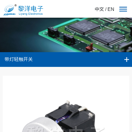
中文
/
EN
带灯轻触开关