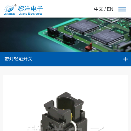
中文
/
EN
带灯轻触开关