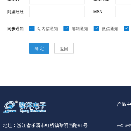
产品中
带灯轻
地址：浙江省乐清市虹桥镇黎明西路91号